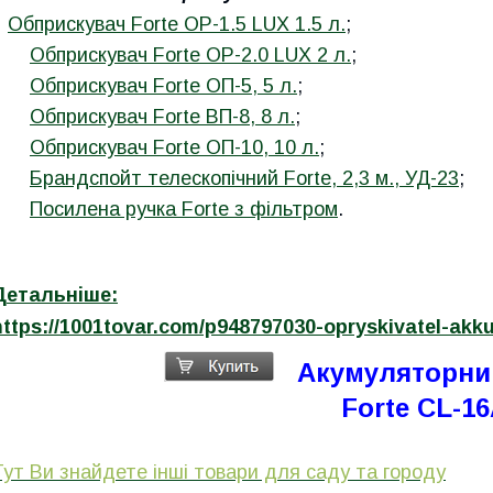
Обприскувач Forte ОР-1.5 LUX
1.5 л.
;
Обприскувач Forte ОР-2.0 LUX
2 л.
;
Обприскувач Forte ОП-5, 5 л.
;
Обприскувач Forte ВП-8, 8 л.
;
Обприскувач Forte ОП-10, 10 л.
;
Брандспойт телескопічний Forte, 2,3 м., УД-23
;
Посилена ручка Forte з фільтром
.
Детальніше:
https://1001tovar.com/p948797030-opryskivatel-akku
Акумуляторни
Forte CL-1
Тут Ви знайдете інші товари для саду та городу