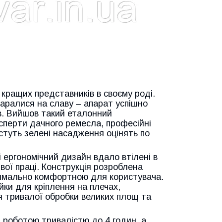
 кращих представників в своєму роді.
аралися на славу – апарат успішно
ів. Вийшов такий еталонний
ксперти дачного ремесла, професійні
стуть зелені насадження оцінять по
і ергономічний дизайн вдало втілені в
вої праці. Конструкція розроблена
симально комфортною для користувача.
йки для кріплення на плечах,
ля тривалої обробки великих площ та
роботою тривалістю до 4 годин, а