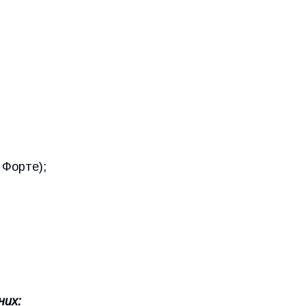
 Форте);
них: