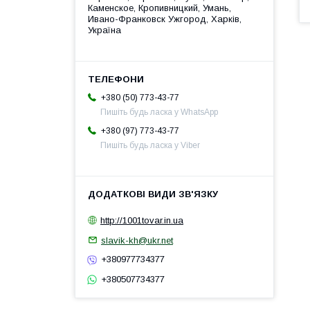
Каменское, Кропивницкий, Умань,
Ивано-Франковск Ужгород, Харків,
Україна
+380 (50) 773-43-77
Пишіть будь ласка у WhatsApp
+380 (97) 773-43-77
Пишіть будь ласка у Viber
http://1001tovar.in.ua
slavik-kh@ukr.net
+380977734377
+380507734377