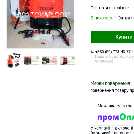
Показати оптові ціни
В наявності
Оптом і 
Купити
+380 (50) 773-43-77
Пишіть будь ласка у
WhatsApp
повернення товару п
У компанії підключені
будь-який товар не п