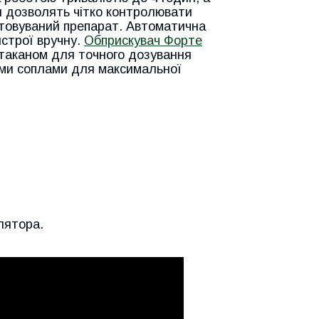
я дозволять чітко контролювати
стовуваний препарат. Автоматична
истрої вручну.
Обприскувач Форте
таканом для точного дозування
ими соплами для максимальної
лятора.