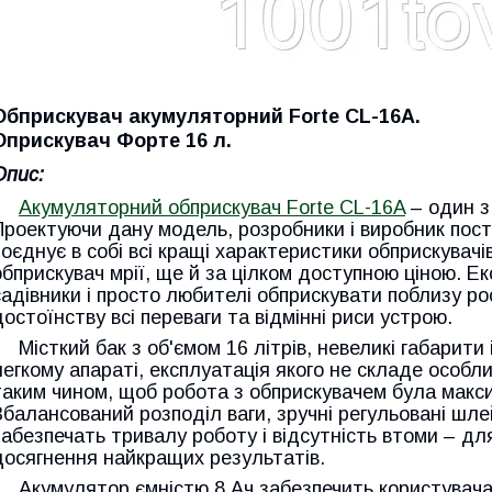
Обприскувач акумуляторний Forte CL-16A.
Оприскувач Форте 16 л.
Опис:
Акумуляторний обприскувач Forte CL-16A
– один з
Проектуючи дану модель, розробники і виробник пост
поєднує в собі всі кращі характеристики обприскувач
обприскувач мрії, ще й за цілком доступною ціною. Е
садівники і просто любителі обприскувати поблизу ро
достоїнству всі переваги та відмінні риси устрою.
Місткий бак з об'ємом 16 літрів, невеликі габарити 
легкому апараті, експлуатація якого не складе особли
таким чином, щоб робота з обприскувачем була мак
Збалансований розподіл ваги, зручні регульовані шле
забезпечать тривалу роботу і відсутність втоми – д
досягнення найкращих результатів.
Акумулятор ємністю 8 Ач забезпечить користувача 