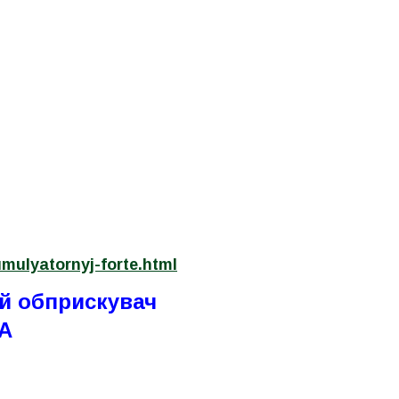
mulyatornyj-forte.html
й обприскувач
6A