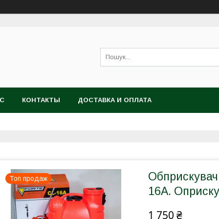
АС
КОНТАКТЫ
ДОСТАВКА И ОПЛАТА
Обприскувач
Топ продаж
16A. Оприску
1 750 ₴