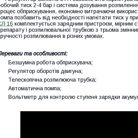
робочий тиск 2-4 бар і система дозування розпиленн
процес обприскування, економно витрачаючи викори
помпа позбавить від необхідності нагнітати тиск у пр
СЛ-16
комплектується зарядним пристроєм, мірним с
препарату і розпилювальної трубкою з трьома змінн
зручності розпилювання в різних умовах.
Переваги та особливості:
Безшумна робота обприскувача;
Регулятор оборотів двигуна;
Телескопічна розпилююча трубка;
Автоматична помпа;
Вольтметр для контролю ступеня зарядки акуму