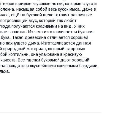
т неповторимые вкусовые нотки, которые спутать
олокна, насыщая собой весь кусок мыса. Даже в
мяса, ещё на буковой щепе готовят различные
 потрясающий вкус, который так любят
блюда получаются красивыми на вид. У них
вает аппетит. Из чего изготавливается буковая
 бука. Такая древесина отличается хорошей
усно пахнущего дыма. Изготавливается данная
ный природный материал, который здоровью
бой коптильни, она упакована в красивую
 качеств. Все *щепки буковые* дают хороший
ом наслаждаться вкуснейшими копчёными блюдами,
льха.