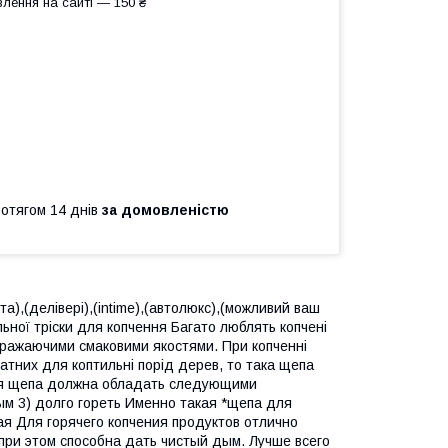
лення на сайті — 150 ₴
ротягом 14 днів
за домовленістю
та),(делівері),(intime),(автолюкс),(можливий ваш
льної тріски для копчення Багато люблять копчені
 вражаючими смаковими якостями. При копченні
атних для коптильні порід дерев, то така щепа
ошая щепа должна обладать следующими
ым 3) долго гореть Именно такая *щепа для
ая Для горячего копчения продуктов отлично
при этом способна дать чистый дым. Лучше всего