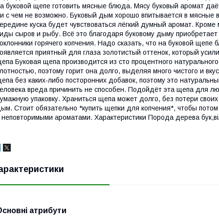
а буковой щепе готовить мясные блюда. Мясу буковый аромат даё
и с чем не возможно. Буковый дым хорошо впитывается в мясные в
ередине куска будет чувствоваться лёгкий думный аромат. Кроме 
иды сыров и рыбу. Всё это благодаря буковому дыму приобретает
оклонники горячего копчения. Надо сказать, что на буковой щепе 
оявляется приятный для глаза золотистый оттенок, который усили
епа Буковая щепа производится из сто процентного натурального
лотностью, поэтому горит она долго, выделяя много чистого и вк
епа без каких-либо посторонних добавок, поэтому это натураль
еловека вреда причинить не способен. Подойдёт эта щепа для лю
умажную упаковку. Храниться щепа может долго, без потери своих
ым. Стоит обязательно *купить щепки для копчения*, чтобы пот
 неповторимыми ароматами. Характеристики Порода дерева бук,ві
арактеристики
Основні атрибути