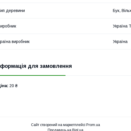
ип деревини
Бук, Віль
иробник
Україна 
раїна виробник
Україна
нформація для замовлення
іна:
20 ₴
Сайт створений на маркетплейсі
Prom.ua
Продавець на Bigl.ua