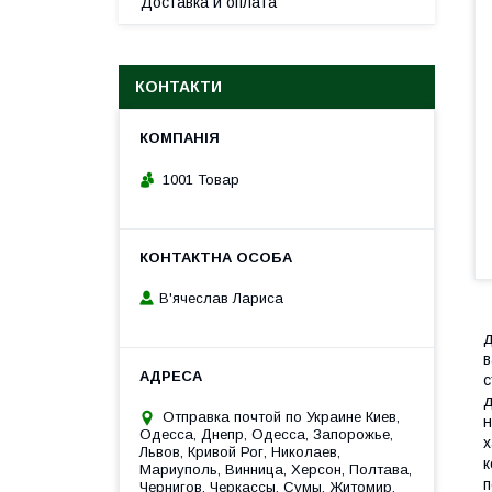
Доставка и оплата
КОНТАКТИ
1001 Товар
В'ячеслав Лариса
д
в
с
д
Отправка почтой по Украине Киев,
н
Одесса, Днепр, Одесса, Запорожье,
х
Львов, Кривой Рог, Николаев,
к
Мариуполь, Винница, Херсон, Полтава,
п
Чернигов, Черкассы, Сумы, Житомир,