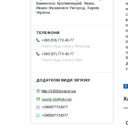
н
Каменское, Кропивницкий, Умань,
Ивано-Франковск Ужгород, Харків,
н
Україна
с
в
п
п
щ
+380 (50) 773-43-77
п
Пишіть будь ласка у WhatsApp
щ
ч
+380 (97) 773-43-77
б
Пишіть будь ласка у Viber
д
с
http://1001tovar.in.ua
Х
slavik-kh@ukr.net
+380977734377
+380507734377