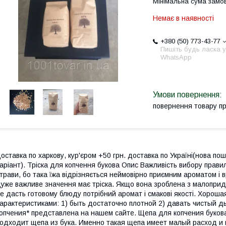
Мінімальна сума замов
Немає в наявності
+380 (50) 773-43-77
Пишіть будь ласка у
WhatsApp
повернення товару п
оставка по харкову, кур'єром +50 грн. доставка по Україні(нова пош
аріант). Тріска для копчення букова Опис Важливість вибору прави
трави, бо така їжа відрізняється неймовірно приємним ароматом і
уже важливе значення має тріска. Якщо вона зроблена з малоприд
е дасть готовому блюду потрібний аромат і смакові якості. Хор
арактеристиками: 1) быть достаточно плотной 2) давать чистый д
опчения* представлена на нашем сайте. Щепа для копчения буков
одходит щепа из бука. Именно такая щепа имеет малый расход и 