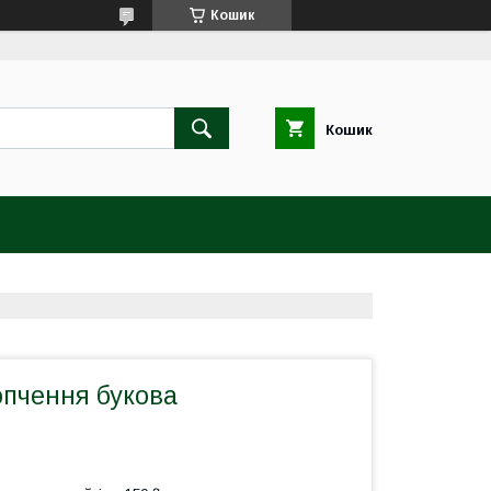
Кошик
Кошик
опчення букова