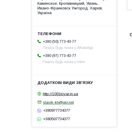
Каменское, Кропивницкий, Умань,
Ивано-Франковск Ужгород, Харків,
Україна
+380 (50) 773-43-77
Пишіть будь ласка у WhatsApp
+380 (97) 773-43-77
Пишіть будь ласка у Viber
http://1001tovar.in.ua
slavik-kh@ukr.net
+380977734377
+380507734377