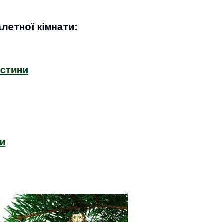
летної кімнати:
астини
ти