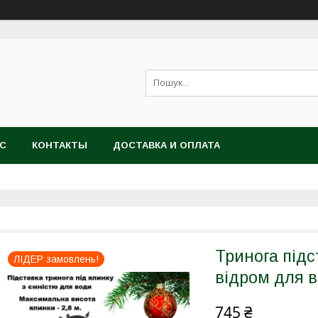
АС
КОНТАКТЫ
ДОСТАВКА И ОПЛАТА
Тринога підс
ЛІДЕР замовлень!
відром для 
745 ₴