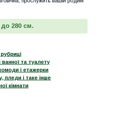
вговічна, прослужить вашій родині
до 280 см.
 рубриці
я ванної та туалету
комоди і етажерки
, пледи і таке інше
ної кімнати