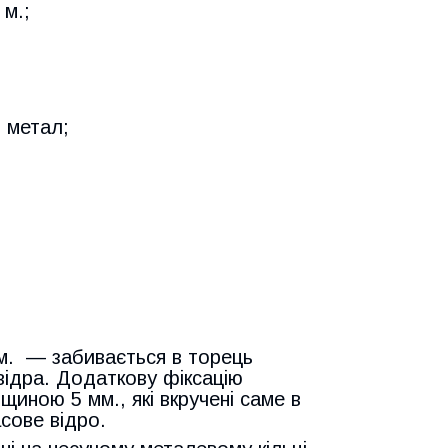
м.;
: метал;
м.
—
забивається в торець
 відра. Додаткову фіксацію
щиною 5 мм., які вкручені саме в
сове відро.