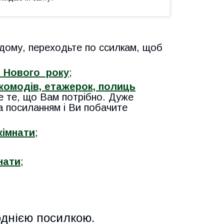
дому, переходьте по ссилкам, щоб
о Нового року
;
комодів, етажерок, полиць
те те, що Вам потрібно. Дуже
а посиланням і Ви побачите
кімнати
;
нати
;
днією посилкою.