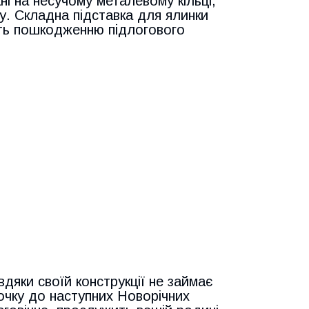
і на несучому металевому кільці,
у. Складна підставка для ялинки
ають пошкодженню підлогового
дяки своїй конструкції не займає
точку до наступних Новорічних