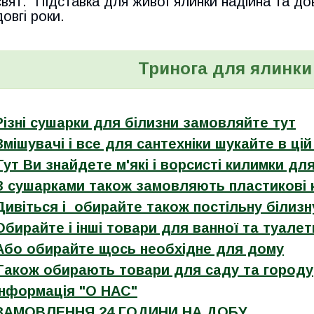
свят. Підставка для живої ялинки надійна та до
довгі роки.
Тринога для ялинки 
Різні сушарки для білизни замовляйте тут
Змішувачі і все для сантехніки шукайте в цій
Тут Ви знайдете м'які і ворсисті килимки дл
З сушарками також замовляють пластикові 
Дивіться і обирайте також постільну білизну
Обирайте і інші товари для ванної та туалет
Або обирайте щось необхідне для дому
Також обирають товари для саду та городу
Інформація "О НАС"
ЗАМОВЛЕННЯ 24 ГОДИНИ НА ДОБУ