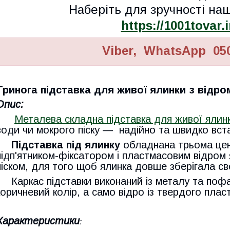
Наберіть для зручності наш
https://1001tovar.i
Viber, WhatsApp 050
Тринога підставка для живої ялинки з відро
Опис:
Металева складна підставка для живої ялин
води чи мокрого піску — н
адійно та швидко вст
Підставка під ялинку
обладнана трьома цен
підп'ятником-фіксатором і пластмасовим відром
піском, для того щоб ялинка довше зберігала сво
Каркас підставки виконаний із металу та по
коричневий колір, а само відро із твердого плас
Характеристики
: