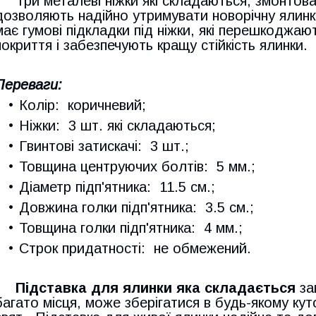
Три металеві ніжки які складаються, змонтован
дозволяють надійно утримувати новорічну ялинк
має гумові підкладки під ніжки, які перешкодж
покриття і забезпечують кращу стійкість ялинки.
Переваги
:
Колір: коричневий;
Ніжки: 3 шт. які складаються;
Гвинтові затискачі: 3 шт.;
Товщина центруючих болтів: 5 мм.;
Діаметр
підп'ятника
: 11.5 см.;
Довжина
голки підп'ятника
: 3.5 см.;
Товщина голки підп'ятника: 4 мм.;
Строк придатності: не обмежений.
Підставка для ялинки яка складається
зав
багато місця, може зберігатися в будь-якому ку