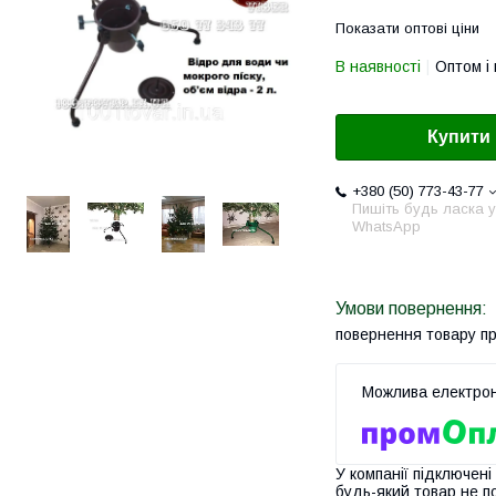
Показати оптові ціни
В наявності
Оптом і 
Купити
+380 (50) 773-43-77
Пишіть будь ласка у
WhatsApp
повернення товару п
У компанії підключені
будь-який товар не п