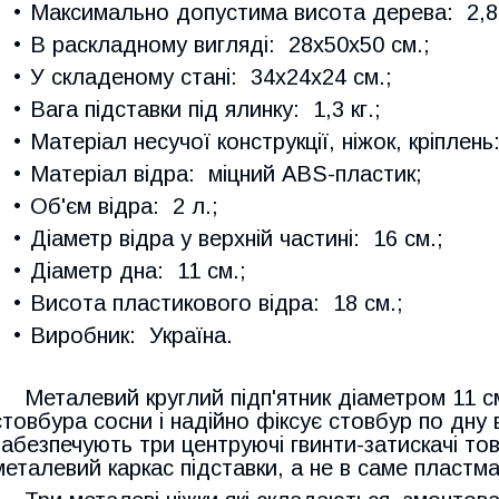
Максимально допустима висота дерева: 2,8 
В раскладному вигляді: 28х50х50 см.;
У складеному стані: 34х24х24 см.;
Вага підставки під ялинку: 1,3 кг.;
Матеріал несучої конструкції, ніжок, кріплень
Матеріал відра: міцний ABS-пластик;
Об'єм відра: 2 л.;
Діаметр відра у верхній частині: 16 см.;
Діаметр дна: 11 см.;
Висота пластикового відра: 18 см.;
Виробник: Україна.
Металевий круглий підп'ятник діаметром 11 с
стовбура сосни і надійно фіксує стовбур по дну
забезпечують три центруючі гвинти-затискачі тов
металевий каркас підставки, а не в саме пластма