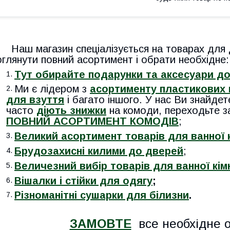
Наш магазин спеціалізується на товарах для 
оглянути повний асортимент і обрати необхідне:
Тут обирайте подарунки та аксесуари д
Ми є лідером з
асортименту пластикових 
для взуття
і багато іншого. У нас Ви знайде
часто
діють знижки
на комоди, переходьте з
ПОВНИЙ АСОРТИМЕНТ КОМОДІВ
;
Великий асортимент товарів для ванної 
Брудозахисні килими до дверей
;
Величезний вибір товарів для ванної кім
Вішалки і стійки для одягу
;
Р
ізноманітні сушарки для білизни
.
ЗАМОВТЕ
все необхідне о