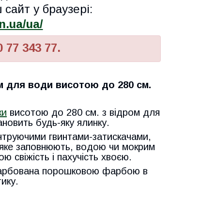
 сайт у браузері:
n.ua/ua/
 77 343 77.
м для води висотою до 280 см.
ки
висотою до 280 см. з відром для
ановить будь-яку ялинку.
труючими гвинтами-затискачами,
 яке заповнюють, водою чи мокрим
ю свіжість і пахучість хвоєю.
фарбована порошковою фарбою в
тику.