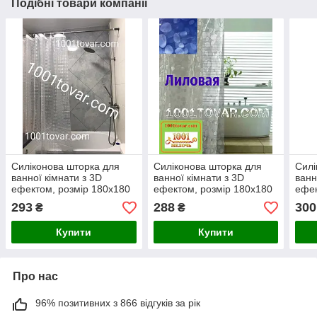
Подібні товари компанії
Силіконова шторка для
Силіконова шторка для
Силі
ванної кімнати з 3D
ванної кімнати з 3D
ванн
ефектом, розмір 180х180
ефектом, розмір 180х180
ефек
см., біло-прозора
див., синьо-прозора
см.,
293
288
300
₴
₴
Купити
Купити
Про нас
96% позитивних з 866 відгуків за рік